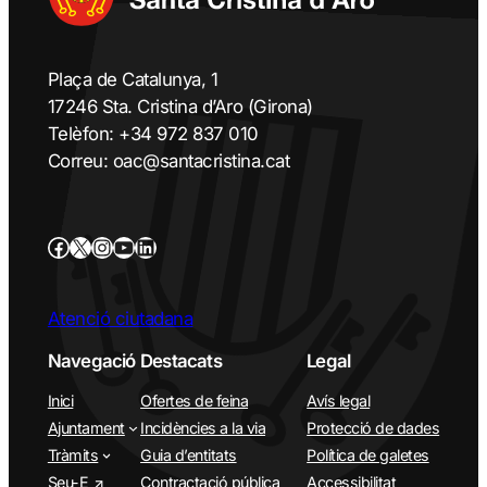
Plaça de Catalunya, 1
17246 Sta. Cristina d’Aro (Girona)
Telèfon: +34 972 837 010
Correu: oac@santacristina.cat
Atenció ciutadana
Navegació
Destacats
Legal
Inici
Ofertes de feina
Avís legal
Ajuntament
Incidències a la via
Protecció de dades
Tràmits
Guia d’entitats
Política de galetes
Seu-E
Contractació pública
Accessibilitat