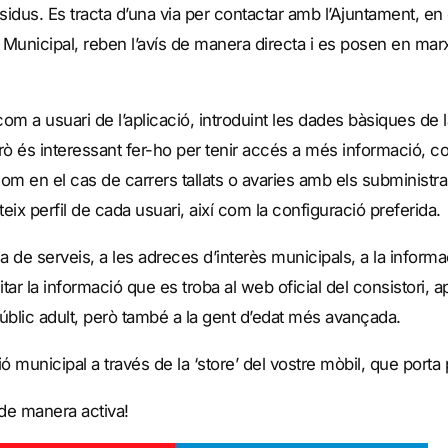
residus. Es tracta d’una via per contactar amb l’Ajuntament, e
ia Municipal, reben l’avís de manera directa i es posen en mar
t com a usuari de l’aplicació, introduint les dades bàsiques d
però és interessant fer-ho per tenir accés a més informació, c
com en el cas de carrers tallats o avaries amb els subministr
ix perfil de cada usuari, així com la configuració preferida.
 de serveis, a les adreces d’interès municipals, a la informaci
itar la informació que es troba al web oficial del consistori, 
l públic adult, però també a la gent d’edat més avançada.
 municipal a través de la ‘store’ del vostre mòbil, que porta
 de manera activa!