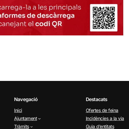
Navegació
Destacats
Inici
Ofertes de feina
Ajuntament
Incidències a la via
Tràmits
Guia d’entitats