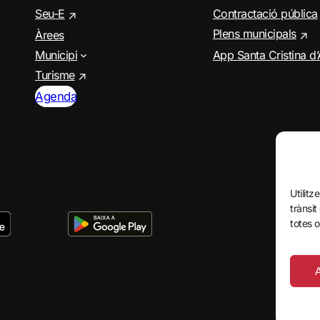
Seu-E
Contractació pública
Plens municipals
Àrees
Municipi
App Santa Cristina d
Turisme
Agenda
Utilitz
trànsit
totes o