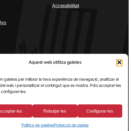
Accessibilitat
’Aro
Aquest web utilitza galetes
em galetes per millorar la teva experiència de navegació, analitzar el
 del web i personalitzar el contingut que es mostra. Pots acceptar-les
 configurar-les.
© 2026 Ajuntament de Santa Cristina d’Aro
Acceptar-les
Rebutjar-les
Configurar-les
Política de galetes
Protecció de dades