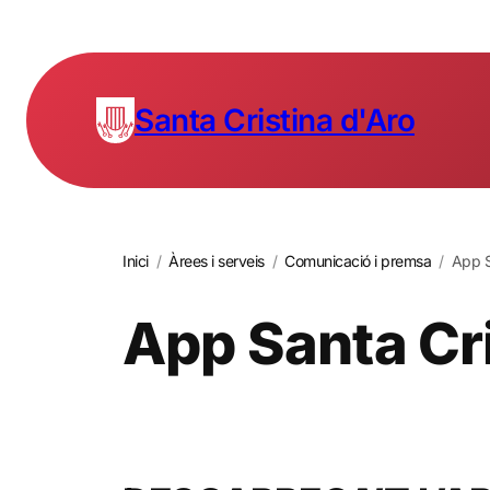
Santa Cristina d'Aro
Inici
/
Àrees i serveis
/
Comunicació i premsa
/
App S
App Santa Cri