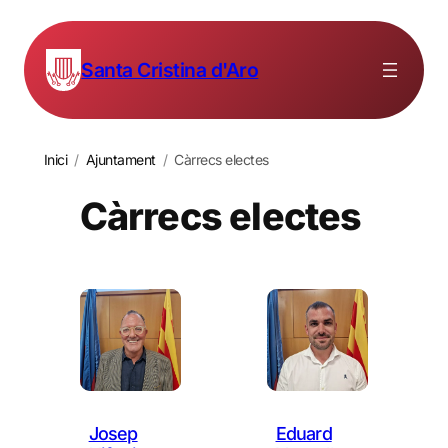
Santa Cristina d'Aro
Inici
/
Ajuntament
/
Càrrecs electes
Càrrecs electes
Josep
Eduard