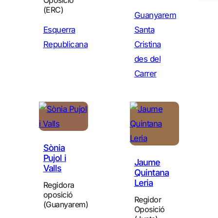
Oposició
(ERC)
Guanyarem
Esquerra
Santa
Republicana
Cristina
des del
Carrer
Sònia
Pujol i
Jaume
Valls
Quintana
Leria
Regidora
oposició
Regidor
(Guanyarem)
Oposició