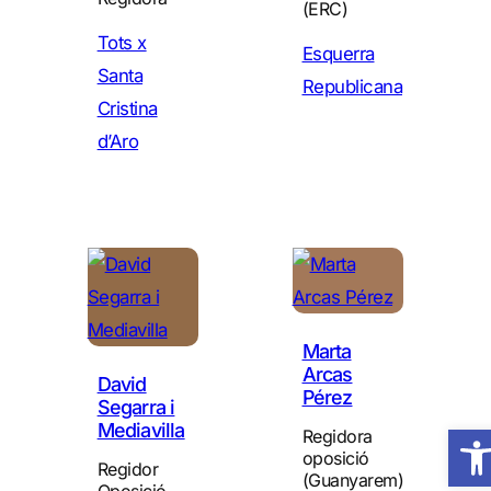
(ERC)
Tots x
Esquerra
Santa
Republicana
Cristina
d’Aro
Marta
Arcas
David
Pérez
Segarra i
Obre 
Mediavilla
Regidora
oposició
Regidor
(Guanyarem)