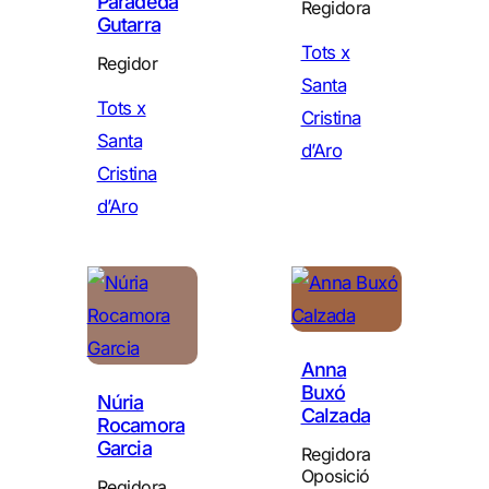
Paradeda
Regidora
Gutarra
Tots x
Regidor
Santa
Tots x
Cristina
Santa
d’Aro
Cristina
d’Aro
Anna
Buxó
Núria
Calzada
Rocamora
Garcia
Regidora
Oposició
Regidora