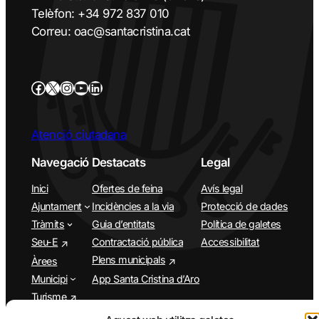
Telèfon: +34 972 837 010
Correu: oac@santacristina.cat
Atenció ciutadana
Navegació
Destacats
Legal
Inici
Ofertes de feina
Avís legal
Ajuntament
Incidències a la via
Protecció de dades
Tràmits
Guia d’entitats
Política de galetes
Seu-E
Contractació pública
Accessibilitat
Plens municipals
Àrees
Municipi
App Santa Cristina d’Aro
Turisme
Agenda