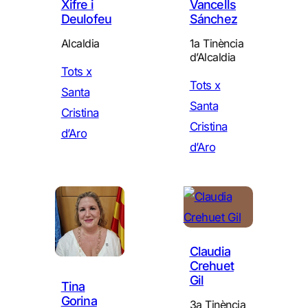
Xifre i
Vancells
Deulofeu
Sánchez
Alcaldia
1a Tinència
d’Alcaldia
Tots x
Tots x
Santa
Santa
Cristina
Cristina
d’Aro
d’Aro
Claudia
Crehuet
Gil
Tina
Gorina
3a Tinència