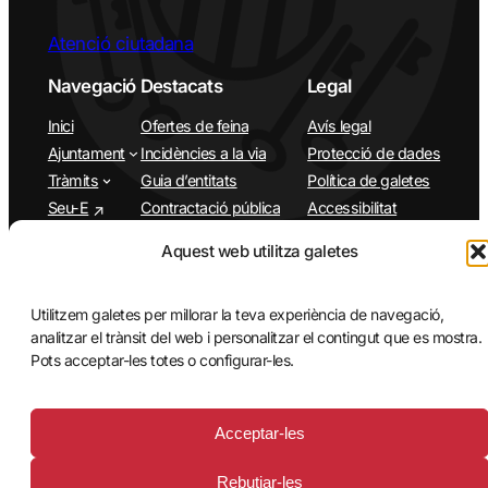
Atenció ciutadana
Navegació
Destacats
Legal
Inici
Ofertes de feina
Avís legal
Ajuntament
Incidències a la via
Protecció de dades
Tràmits
Guia d’entitats
Política de galetes
Seu-E
Contractació pública
Accessibilitat
Plens municipals
Àrees
Aquest web utilitza galetes
Municipi
App Santa Cristina d’Aro
Turisme
Utilitzem galetes per millorar la teva experiència de navegació,
Agenda
analitzar el trànsit del web i personalitzar el contingut que es mostra.
Pots acceptar-les totes o configurar-les.
Acceptar-les
Rebutjar-les
© 2026 Ajuntament de Santa Cristina d’Aro