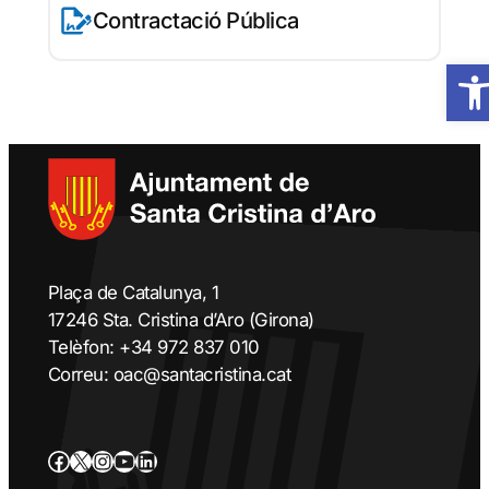
Contractació Pública
Obre 
Plaça de Catalunya, 1
17246 Sta. Cristina d’Aro (Girona)
Telèfon: +34 972 837 010
Correu: oac@santacristina.cat