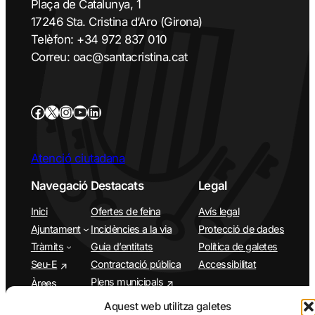
Plaça de Catalunya, 1
17246 Sta. Cristina d’Aro (Girona)
Telèfon: +34 972 837 010
Correu: oac@santacristina.cat
Atenció ciutadana
Navegació
Destacats
Legal
Inici
Ofertes de feina
Avís legal
Ajuntament
Incidències a la via
Protecció de dades
Tràmits
Guia d’entitats
Política de galetes
Seu-E
Contractació pública
Accessibilitat
Plens municipals
Àrees
Municipi
App Santa Cristina d’Aro
Aquest web utilitza galetes