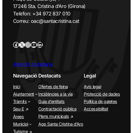
17246 Sta. Cristina d’Aro (Girona)
Telèfon: +34 972 837 010
Correu: oac@santacristina.cat
Atenció ciutadana
Navegació
Destacats
Legal
Inici
Ofertes de feina
Avís legal
Ajuntament
Incidències a la via
Protecció de dades
Tràmits
Guia d’entitats
Política de galetes
Seu-E
Contractació pública
Accessibilitat
Plens municipals
Àrees
Municipi
App Santa Cristina d’Aro
Turisme