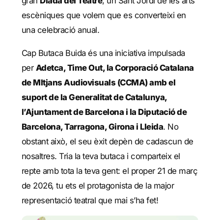
gran
Diada del Teatre
, un Sant Jordi de les arts
escèniques que volem que es converteixi en
una celebració anual.
Cap Butaca Buida és una iniciativa impulsada
per
Adetca, Time Out, la Corporació Catalana
de MItjans Audiovisuals (CCMA) amb el
suport de la Generalitat de Catalunya,
l’Ajuntament de Barcelona i la Diputació de
Barcelona, Tarragona, Girona i Lleida
. No
obstant això, el seu èxit depèn de cadascun de
nosaltres. Tria la teva butaca i comparteix el
repte amb tota la teva gent: el proper 21 de març
de 2026, tu ets el protagonista de la major
representació teatral que mai s’ha fet!