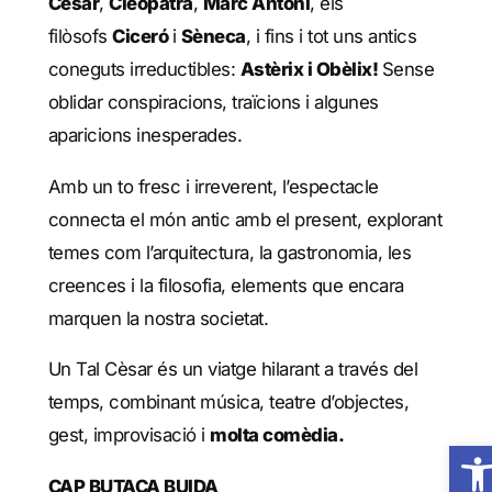
Cèsar
,
Cleòpatra
,
Marc Antoni
, els
filòsofs
Ciceró
i
Sèneca
, i fins i tot uns antics
coneguts irreductibles:
Astèrix i Obèlix!
Sense
oblidar conspiracions, traïcions i algunes
aparicions inesperades.
Amb un to fresc i irreverent, l’espectacle
connecta el món antic amb el present, explorant
temes com l’arquitectura, la gastronomia, les
creences i la filosofia, elements que encara
marquen la nostra societat.
Un Tal Cèsar és un viatge hilarant a través del
temps, combinant música, teatre d’objectes,
gest, improvisació i
molta comèdia.
Obre 
CAP BUTACA BUIDA