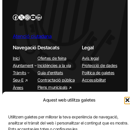
Atenció ciutadana
Navegació
Destacats
Legal
Inici
Ofertes de feina
Avís legal
Ajuntament
Incidències a la via
Protecció de dades
Tràmits
Guia d’entitats
Política de galetes
Seu-E
Contractació pública
Accessibilitat
Plens municipals
Àrees
Municipi
App Santa Cristina d’Aro
Aquest web utilitza galetes
Turisme
Agenda
Utilitzem galetes per millorar la teva experiència de navegació,
analitzar el trànsit del web i personalitzar el contingut que es mostra.
Pots acceptar-les totes o configurar-les.