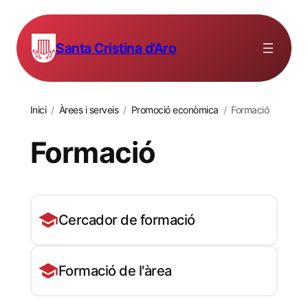
Santa Cristina d'Aro
Inici
/
Àrees i serveis
/
Promoció econòmica
/
Formació
Formació
Cercador de formació
Formació de l'àrea