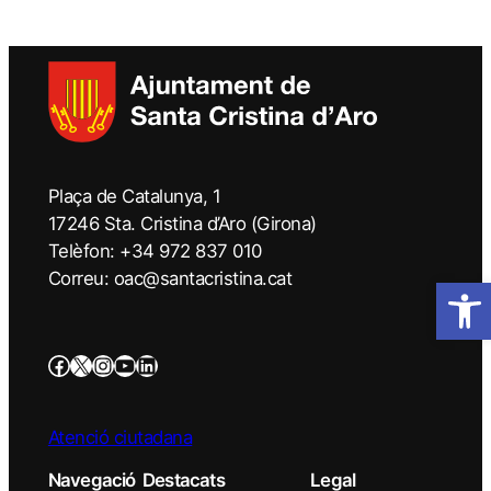
Plaça de Catalunya, 1
17246 Sta. Cristina d’Aro (Girona)
Telèfon: +34 972 837 010
Correu: oac@santacristina.cat
Obre la 
Atenció ciutadana
Navegació
Destacats
Legal