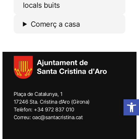
locals buits
Comerç a casa
Plaça de Catalunya, 1
Obre la 
17246 Sta. Cristina d’Aro (Girona)
Telèfon: +34 972 837 010
Correu: oac@santacristina.cat