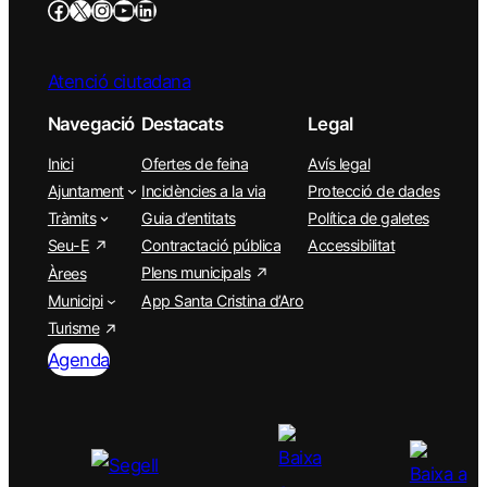
Atenció ciutadana
Navegació
Destacats
Legal
Inici
Ofertes de feina
Avís legal
Ajuntament
Incidències a la via
Protecció de dades
Tràmits
Guia d’entitats
Política de galetes
Seu-E
Contractació pública
Accessibilitat
Plens municipals
Àrees
Municipi
App Santa Cristina d’Aro
Turisme
Agenda