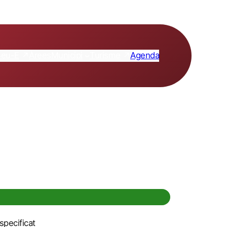
Seu-E
Turisme
Àrees
Municipi
Agenda
pecificat