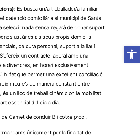
cions):
Es busca un/a treballador/a familiar
ei d’atenció domiciliària al municipi de Santa
na seleccionada s’encarregarà de donar suport
sones usuàries als seus propis domicilis,
Obre la 
ncials, de cura personal, suport a la llar i
’ofereix un contracte laboral amb una
ns a divendres, en horari exclusivament
 h, fet que permet una excel·lent conciliació.
ereix moure’s de manera constant entre
, és un lloc de treball dinàmic on la mobilitat
part essencial del dia a dia.
de Carnet de conduir B i cotxe propi.
demandants únicament per la finalitat de