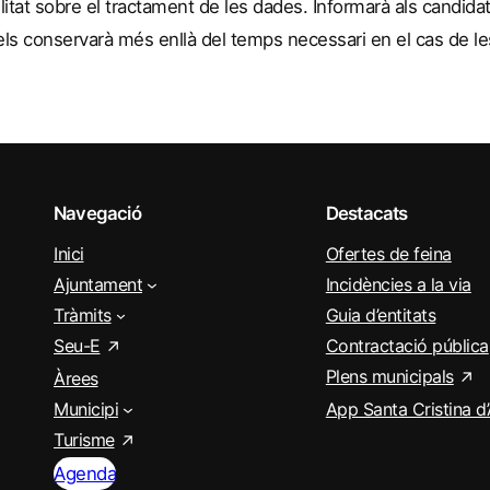
litat sobre el tractament de les dades. Informarà als candidat
els conservarà més enllà del temps necessari en el cas de l
Navegació
Destacats
Inici
Ofertes de feina
Ajuntament
Incidències a la via
Tràmits
Guia d’entitats
Seu-E
Contractació pública
Plens municipals
Àrees
Municipi
App Santa Cristina d
Turisme
Agenda