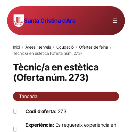
Santa Cristina d'Aro
Inici
/
Àrees i serveis
/
Ocupació
/
Ofertes de feina
/
Tècnic/a en estètica (Oferta núm. 273)
Tècnic/a en estètica
(Oferta núm. 273)
Tancada
Codi d’oferta:
273
Experiència:
Es requereix experiència en