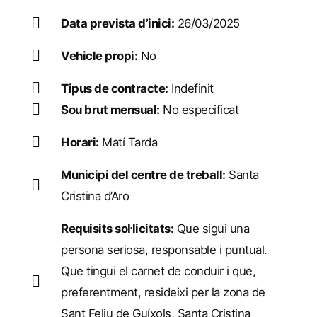
Data prevista d’inici:
26/03/2025
Vehicle propi:
No
Tipus de contracte:
Indefinit
Sou brut mensual:
No especificat
Horari:
Matí Tarda
Municipi del centre de treball:
Santa
Cristina d’Aro
Requisits sol·licitats:
Que sigui una
persona seriosa, responsable i puntual.
Que tingui el carnet de conduir i que,
preferentment, resideixi per la zona de
Sant Feliu de Guíxols, Santa Cristina