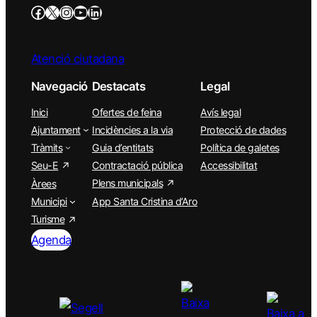
Atenció ciutadana
Navegació
Destacats
Legal
Inici
Ofertes de feina
Avís legal
Ajuntament
Incidències a la via
Protecció de dades
Tràmits
Guia d’entitats
Política de galetes
Seu-E
Contractació pública
Accessibilitat
Plens municipals
Àrees
Municipi
App Santa Cristina d’Aro
Turisme
Agenda