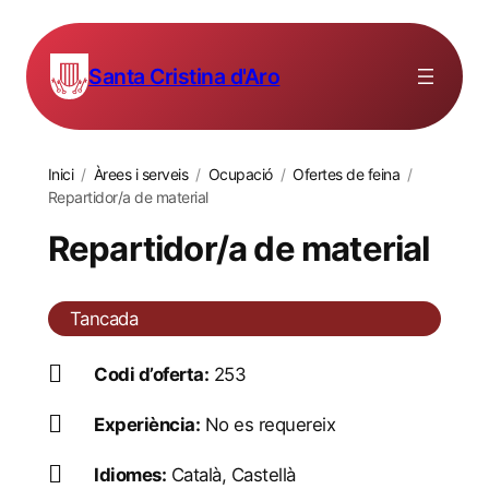
Santa Cristina d'Aro
Inici
/
Àrees i serveis
/
Ocupació
/
Ofertes de feina
/
Repartidor/a de material
Repartidor/a de material
Tancada
Codi d’oferta:
253
Experiència:
No es requereix
Idiomes:
Català, Castellà