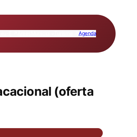
Seu-E
Turisme
Àrees
Municipi
Agenda
acacional (oferta