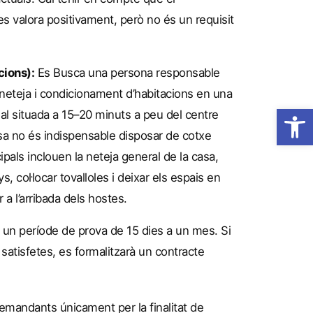
s valora positivament, però no és un requisit
cions):
Es Busca una persona responsable
 neteja i condicionament d’habitacions en una
Obre la 
al situada a 15–20 minuts a peu del centre
osa no és indispensable disposar de cotxe
ipals inclouen la neteja general de la casa,
ys, col·locar tovalloles i deixar els espais en
a l’arribada dels hostes.
 un període de prova de 15 dies a un mes. Si
tisfetes, es formalitzarà un contracte
demandants únicament per la finalitat de