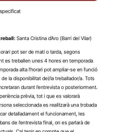
pecificat
reball:
Santa Cristina d’Aro (Barri del Vilar)
orari pot ser de matí o tarda, segons
nt es treballen unes 4 hores en temporada
porada alta l’horari pot ampliar-se en funció
 de la disponibilitat del/la treballador/a. Tots
retaran durant l’entrevista o posteriorment.
eriència prèvia, tot i que es valorarà
rsona seleccionada es realitzarà una trobada
licar detalladament el funcionament, les
bans de l’entrevista final, on es parlarà de
actuals. Cal tenir en compte que el