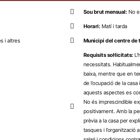
Sou brut mensual:
No es
Horari:
Matí i tarda
s i altres
Municipi del centre de t
Requisits sol·licitats:
L’h
necessitats. Habitualme
baixa, mentre que en tem
de l’ocupació de la casa i
aquests aspectes es conc
No és imprescindible exp
positivament. Amb la pe
prèvia a la casa per exp
tasques i l’organització a
salari i condicions contr