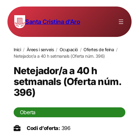
Santa Cristina d'Aro
Inici
/
Àrees i serveis
/
Ocupació
/
Ofertes de feina
/
Netejador/a a 40 h setmanals (Oferta núm. 396)
Netejador/a a 40 h
setmanals (Oferta núm.
396)
Oberta
Codi d’oferta:
396