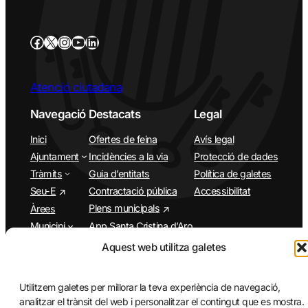
Atenció ciutadana
Navegació
Destacats
Legal
Inici
Ofertes de feina
Avís legal
Ajuntament
Incidències a la via
Protecció de dades
Tràmits
Guia d’entitats
Política de galetes
Seu-E
Contractació pública
Accessibilitat
Plens municipals
Àrees
Municipi
App Santa Cristina d’Aro
Turisme
Aquest web utilitza galetes
Agenda
Utilitzem galetes per millorar la teva experiència de navegació,
analitzar el trànsit del web i personalitzar el contingut que es mostra.