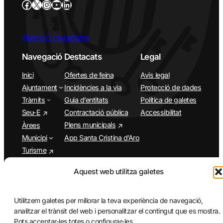
Atenció ciutadana
Navegació
Destacats
Legal
Inici
Ofertes de feina
Avís legal
Ajuntament
Incidències a la via
Protecció de dades
Tràmits
Guia d’entitats
Política de galetes
Seu-E
Contractació pública
Accessibilitat
Plens municipals
Àrees
Municipi
App Santa Cristina d’Aro
Turisme
Agenda
Aquest web utilitza galetes
Utilitzem galetes per millorar la teva experiència de navegació,
analitzar el trànsit del web i personalitzar el contingut que es mostra.
Pots acceptar-les totes o configurar-les.