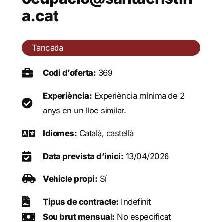
a.cat
Tancada
Codi d’oferta:
369
Experiència:
Experiència mínima de 2
anys en un lloc similar.
Idiomes:
Català, castellà
Data prevista d’inici:
13/04/2026
Vehicle propi:
Sí
Tipus de contracte:
Indefinit
Sou brut mensual:
No especificat