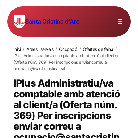
Santa Cristina d'Aro
Inici
/
Àrees i serveis
/
Ocupació
/
Ofertes de feina
/
IPlus Administratiu/va comptable amb atenció al client/a
(Oferta núm. 369) Per inscripcions enviar correu a
ocupacio@santacristina.cat
IPlus Administratiu/va
comptable amb atenció
al client/a (Oferta núm.
369) Per inscripcions
enviar correu a
ocupacio@santacristin