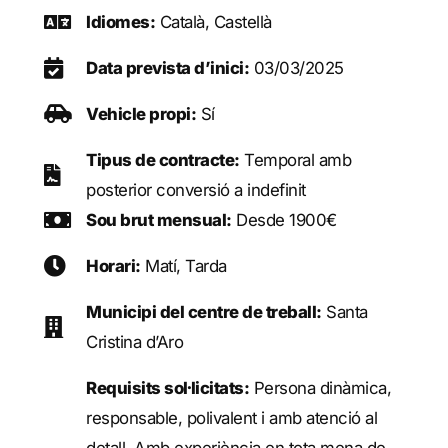
Idiomes:
Català, Castellà
Data prevista d’inici:
03/03/2025
Vehicle propi:
Sí
Tipus de contracte:
Temporal amb
posterior conversió a indefinit
Sou brut mensual:
Desde 1900€
Horari:
Matí, Tarda
Municipi del centre de treball:
Santa
Cristina d’Aro
Requisits sol·licitats:
Persona dinàmica,
responsable, polivalent i amb atenció al