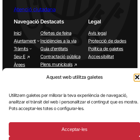
Atenció ciutadana
Navegació
Destacats
Legal
Inici
Ofertes de feina
Avís legal
Ajuntament
Incidències a la via
Protecció de dades
Tràmits
Guia d’entitats
Política de galetes
Seu-E
Contractació pública
Accessibilitat
Plens municipals
Àrees
Municipi
App Santa Cristina d’Aro
Aquest web utilitza galetes
Turisme
Agenda
Utilitzem galetes per millorar la teva experiència de navegació,
analitzar el trànsit del web i personalitzar el contingut que es mostra.
Pots acceptar-les totes o configurar-les.
Acceptar-les
© 2025 Ajuntament de Santa Cristina d'Aro