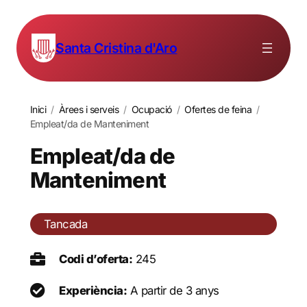
Santa Cristina d'Aro
Inici
/
Àrees i serveis
/
Ocupació
/
Ofertes de feina
/
Empleat/da de Manteniment
Empleat/da de
Manteniment
Tancada
Codi d’oferta:
245
Experiència:
A partir de 3 anys