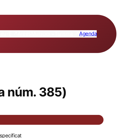
Seu-E
Turisme
Àrees
Municipi
Agenda
ta núm. 385)
pecificat