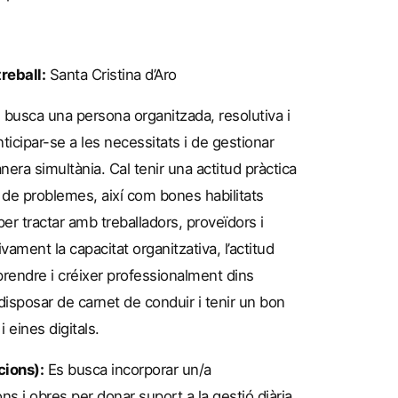
reball:
Santa Cristina d’Aro
 busca una persona organitzada, resolutiva i
nticipar-se a les necessitats i de gestionar
era simultània. Cal tenir una actitud pràctica
ó de problemes, així com bones habilitats
 per tractar amb treballadors, proveïdors i
ivament la capacitat organitzativa, l’actitud
aprendre i créixer professionalment dins
disposar de carnet de conduir i tenir un bon
 eines digitals.
cions):
Es busca incorporar un/a
ns i obres per donar suport a la gestió diària