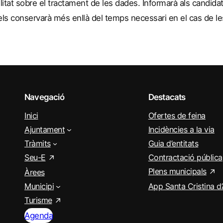
litat sobre el tractament de les dades. Informarà als candidat
els conservarà més enllà del temps necessari en el cas de l
Navegació
Destacats
Inici
Ofertes de feina
Ajuntament
Incidències a la via
Tràmits
Guia d’entitats
Seu-E
Contractació pública
Plens municipals
Àrees
Municipi
App Santa Cristina d
Turisme
Agenda