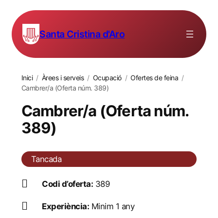
Santa Cristina d'Aro
Inici
/
Àrees i serveis
/
Ocupació
/
Ofertes de feina
/
Cambrer/a (Oferta núm. 389)
Cambrer/a (Oferta núm.
389)
Tancada
Codi d’oferta:
389
Experiència:
Minim 1 any