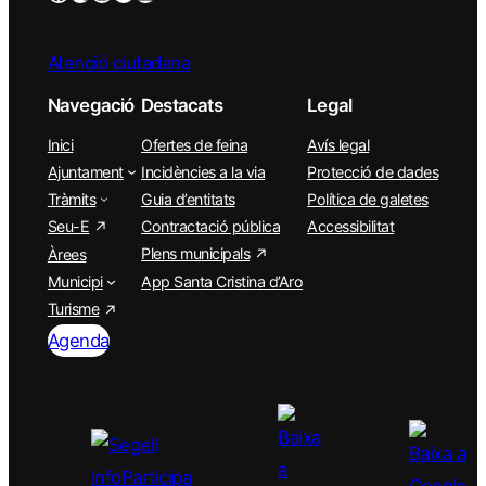
Atenció ciutadana
Navegació
Destacats
Legal
Inici
Ofertes de feina
Avís legal
Ajuntament
Incidències a la via
Protecció de dades
Tràmits
Guia d’entitats
Política de galetes
Seu-E
Contractació pública
Accessibilitat
Plens municipals
Àrees
Municipi
App Santa Cristina d’Aro
Turisme
Agenda