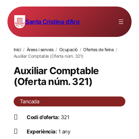
Santa Cristina d'Aro
Inici
/
Àrees i serveis
/
Ocupació
/
Ofertes de feina
/
Auxiliar Comptable (Oferta núm. 321)
Auxiliar Comptable
(Oferta núm. 321)
Tancada
Codi d’oferta:
321
Experiència:
1 any