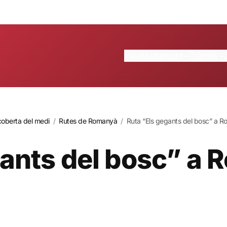
Inici
Ajuntament
Tràmits
oberta del medi
/
Rutes de Romanyà
/
Ruta “Els gegants del bosc” a 
gants del bosc” a