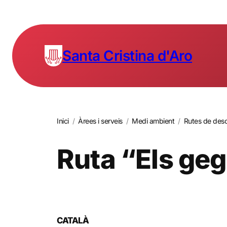
Santa Cristina d'Aro
Inici
/
Àrees i serveis
/
Medi ambient
/
Rutes de desc
Ruta “Els ge
CATALÀ