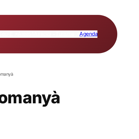
Seu-E
Turisme
Àrees
Municipi
Agenda
Romanyà
 Romanyà