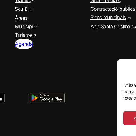
Tràmits
Guia d’entitats
Seu-E
Contractació pública
Plens municipals
Àrees
Municipi
App Santa Cristina d
Turisme
Agenda
Utilitz
trànsit
totes o