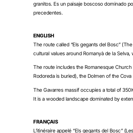
granitos. Es un paisaje boscoso dominado por
precedentes.
ENGLISH
The route called “Els gegants del Bosc” (The F
cultural values around Romanyà de la Selva
The route includes the Romanesque Church o
Rodoreda is buried), the Dolmen of the Cova 
The Gavarres massif occupies a total of 350
It is a wooded landscape dominated by exten
FRANÇAIS
L’itinéraire appelé “Els gegants del Bosc” (Le