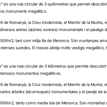
 és una ruta circular de 3 quilòmetres que permet descobrir e
sos monuments megalítics.
rtí de Romanyà, la Creu modernista, el Menhir de la Murtra, 
iversos arbres (alzines sureres) monumentals i el paratge de l
350Km2, tant com mitja illa de Menorca. Són muntanyes arro
tenses suredes. El massís allotja molts vestigis megalítics,
” es una ruta circular de 3 kilómetros que permite descubrir 
umerosos monumentos megalíticos.
artí de Romanyà, la Cruz modernista, el Menhir de la Murtra,
arios árboles (alcornoques) monumentales y el paraje de la F
e 350Km2, tanto como media isla de Menorca. Son montañas r