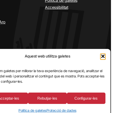
Política de galetes
Accessibilitat
’Aro
Aquest web utilitza galetes
em galetes per millorar la teva experiència de navegació, analitzar el
 del web i personalitzar el contingut que es mostra. Pots acceptar-les
 configurar-les.
© 2026 Ajuntament de Santa Cristina d’Aro
Acceptar-les
Rebutjar-les
Configurar-les
Política de galetes
Protecció de dades