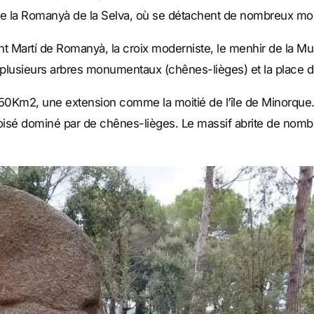
es de la Romanyà de la Selva, où se détachent de nombreux m
 Martí de Romanyà, la croix moderniste, le menhir de la Mur
lusieurs arbres monumentaux (chênes-lièges) et la place de l
350Km2, une extension comme la moitié de l’île de Minorque
 boisé dominé par de chênes-lièges. Le massif abrite de nom