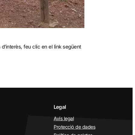
d’interès, feu clic en el link següent
Legal
Avís legal
Protecció de dades