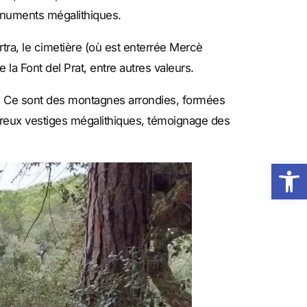
onuments mégalithiques.
tra, le cimetière (où est enterrée Mercè
a Font del Prat, entre autres valeurs.
. Ce sont des montagnes arrondies, formées
breux vestiges mégalithiques, témoignage des
Obre la 