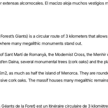
 extensas alcornocales. El macizo aloja muchos vestigios meg
orest’s Giants) is a circular route of 3 kilometers that allow
, where many megalithic monuments stand out.
f Sant Martí de Romanyà, the Modernist Cross, the Menhir 
d’en Daina, several monumental trees (cork oaks) and the pla
Km2, as much as half the island of Menorca. They are rounde
sive cork oaks. The massif houses many megalithic remains, 
s Géants de la Foret) est un itinéraire circulaire de 3 kilomèt