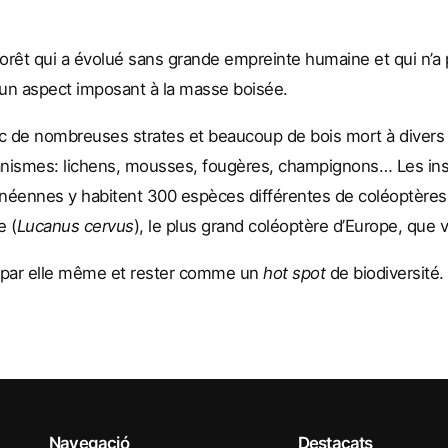
forêt qui a évolué sans grande empreinte humaine et qui n
e un aspect imposant à la masse boisée.
ec de nombreuses strates et beaucoup de bois mort à diver
ganismes: lichens, mousses, fougères, champignons… Les i
anéennes y habitent 300 espèces différentes de coléoptère
e (
Lucanus cervus
), le plus grand coléoptère d’Europe, que 
er par elle même et rester comme un
hot spot
de biodiversité.
Navegació
Destacats