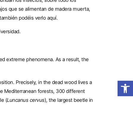
ajos que se alimentan de madera muerta,
también podéis verlo aquí.
versidad.
ered extreme phenomena. As a result, the
Obre la 
ition. Precisely, in the dead wood lives a
e Mediterranean forests, 300 different
e (
Luncanus cervus
), the largest beetle in