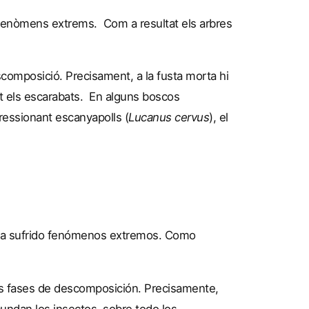
t fenòmens extrems. Com a resultat els arbres
composició. Precisament, a la fusta morta hi
ot els escarabats. En alguns boscos
ressionant escanyapolls (
Lucanus cervus
), el
 ha sufrido fenómenos extremos. Como
s fases de descomposición. Precisamente,
ndan los insectos, sobre todo los