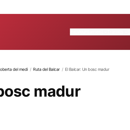
Inici
Ajuntament
Tràmits
oberta del medi
/
Ruta del Balcar
/
El Balcar: Un bosc madur
 bosc madur