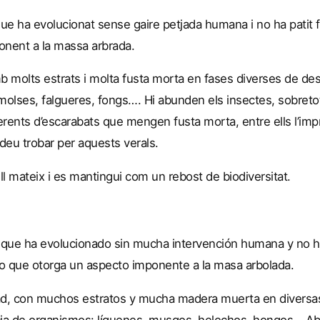
que ha evolucionat sense gaire petjada humana i no ha pati
ponent a la massa arbrada.
b molts estrats i molta fusta morta en fases diverses de des
molses, falgueres, fongs…. Hi abunden els insectes, sobret
erents d’escarabats que mengen fusta morta, entre ells l’imp
deu trobar per aquests verals.
ll mateix i es mantingui com un rebost de biodiversitat.
l que ha evolucionado sin mucha intervención humana y no
lo que otorga un aspecto imponente a la masa arbolada.
ad, con muchos estratos y mucha madera muerta en diversa
ia de organismos: líquenes, musgos, helechos, hongos… Abu