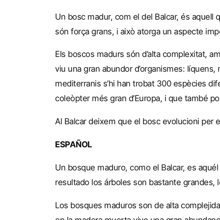
Un bosc madur, com el del Balcar, és aquell 
són força grans, i això atorga un aspecte im
Els boscos madurs són d’alta complexitat, am
viu una gran abundor d’organismes: líquens, 
mediterranis s’hi han trobat 300 espècies dif
coleòpter més gran d’Europa, i que també po
Al Balcar deixem que el bosc evolucioni per e
ESPAÑOL
Un bosque maduro, como el Balcar, es aqué
resultado los árboles son bastante grandes, 
Los bosques maduros son de alta complejid
en la madera muerta vive una gran abundanc