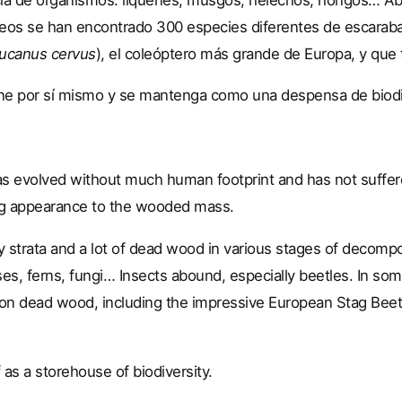
eos se han encontrado 300 especies diferentes de escarab
ucanus cervus
), el coleóptero más grande de Europa, y que 
one por sí mismo y se mantenga como una despensa de biodi
t has evolved without much human footprint and has not suff
ing appearance to the wooded mass.
 strata and a lot of dead wood in various stages of decompos
s, ferns, fungi… Insects abound, especially beetles. In som
on dead wood, including the impressive European Stag Beetl
f as a storehouse of biodiversity.