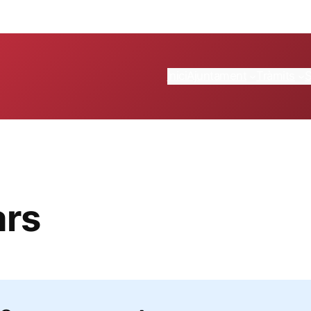
Inici
Ajuntament
Tràmits
ars