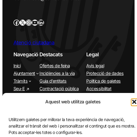
Atenció ciutadana
Navegació
Destacats
Legal
Inici
Ofertes de feina
Avís legal
Ajuntament
Incidències a la via
Protecció de dades
Tràmits
Guia d’entitats
Política de galetes
Seu-E
Contractació pública
Accessibilitat
Plens municipals
Àrees
Aquest web utilitza galetes
Municipi
App Santa Cristina d’Aro
Turisme
Utilitzem galetes per millorar la teva experiència de navegació,
Agenda
analitzar el trànsit del web i personalitzar el contingut que es mostra.
Pots acceptar-les totes o configurar-les.