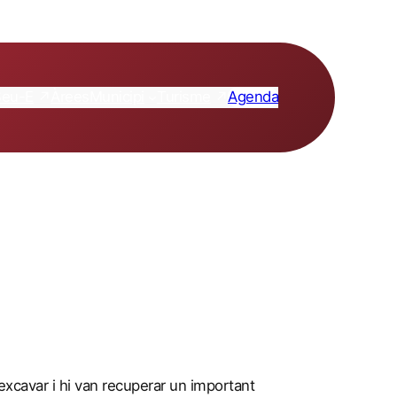
Seu-E
Turisme
Àrees
Municipi
Agenda
 excavar i hi van recuperar un important