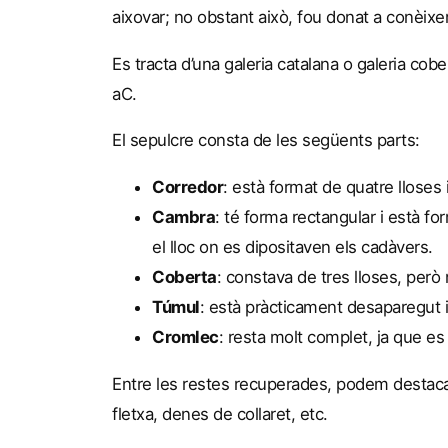
aixovar; no obstant això, fou donat a conèixe
Es tracta d’una galeria catalana o galeria cob
aC.
El sepulcre consta de les següents parts:
Corredor
: està format de quatre lloses i
Cambra
: té forma rectangular i està 
el lloc on es dipositaven els cadàvers.
Coberta
: constava de tres lloses, per
Túmul
: està pràcticament desaparegut 
Cromlec
: resta molt complet, ja que e
Entre les restes recuperades, podem destaca
fletxa, denes de collaret, etc.