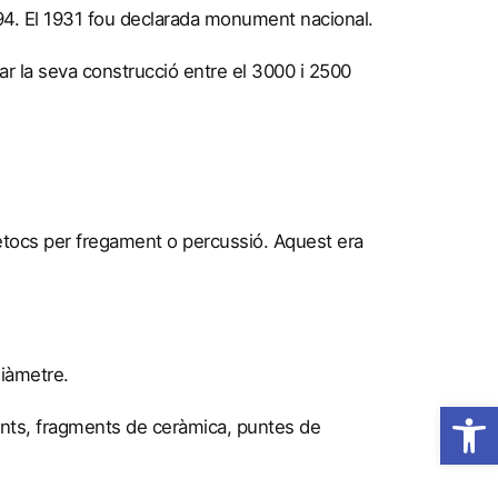
1894. El 1931 fou declarada monument nacional.
lar la seva construcció entre el 3000 i 2500
retocs per fregament o percussió. Aquest era
diàmetre.
Obre la 
ants, fragments de ceràmica, puntes de