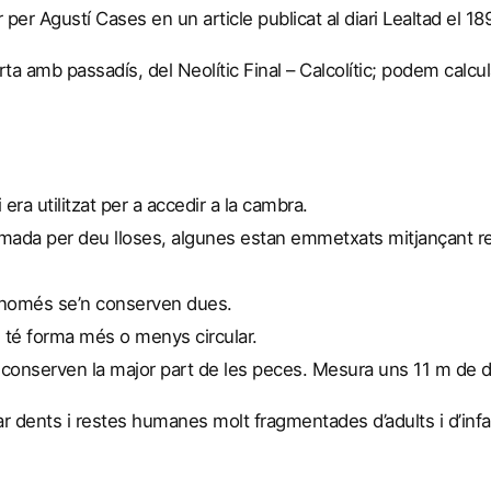
r per Agustí Cases en un article publicat al diari Lealtad el 
erta amb passadís, del Neolític Final – Calcolític; podem calcu
 era utilitzat per a accedir a la cambra.
formada per deu lloses, algunes estan emmetxats mitjançant 
ò només se’n conserven dues.
i té forma més o menys circular.
s conserven la major part de les peces. Mesura uns 11 m de 
r dents i restes humanes molt fragmentades d’adults i d’inf