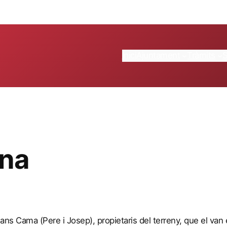
Inici
Ajuntament
Tràmits
ina
mans Cama (Pere i Josep), propietaris del terreny, que el van