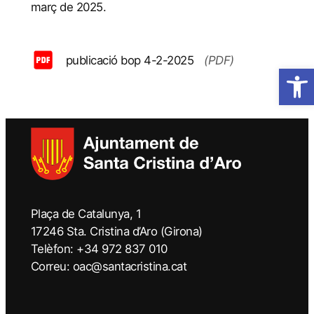
març de 2025.
publicació bop 4-2-2025
(PDF)
Obre la 
Plaça de Catalunya, 1
17246 Sta. Cristina d’Aro (Girona)
Telèfon: +34 972 837 010
Correu: oac@santacristina.cat