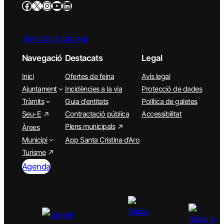
Atenció ciutadana
Navegació
Destacats
Legal
Inici
Ofertes de feina
Avís legal
Ajuntament
Incidències a la via
Protecció de dades
Tràmits
Guia d’entitats
Política de galetes
Seu-E
Contractació pública
Accessibilitat
Plens municipals
Àrees
Municipi
App Santa Cristina d’Aro
Turisme
Agenda